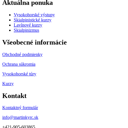
Aktuálna ponuka
Vysokohorské výstupy
Skialpinistické kurzy
Lavínové kurzy
Skialpinizmus
Všeobecné informácie
Obchodné podmienky
Ochrana súkromia
Vysokohorské túry
Kurzy
Kontakt
Kontaktný formulár
info@martinkyrc.sk
+421-905-603865