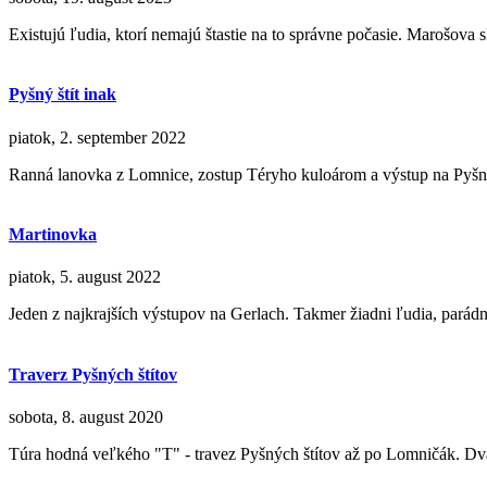
Existujú ľudia, ktorí nemajú štastie na to správne počasie. Marošova sk
Pyšný štít inak
piatok, 2. september 2022
Ranná lanovka z Lomnice, zostup Téryho kuloárom a výstup na Pyšný š
Martinovka
piatok, 5. august 2022
Jeden z najkrajších výstupov na Gerlach. Takmer žiadni ľudia, parád
Traverz Pyšných štítov
sobota, 8. august 2020
Túra hodná veľkého "T" - travez Pyšných štítov až po Lomničák. Dv