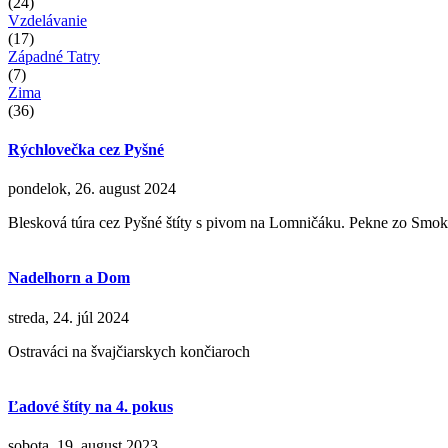
(24)
Vzdelávanie
(17)
Západné Tatry
(7)
Zima
(36)
Rýchlovečka cez Pyšné
pondelok, 26. august 2024
Blesková túra cez Pyšné štíty s pivom na Lomničáku. Pekne zo Smo
Nadelhorn a Dom
streda, 24. júl 2024
Ostraváci na švajčiarskych končiaroch
Ľadové štíty na 4. pokus
sobota, 19. august 2023