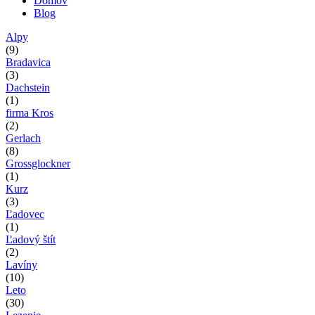
Domov
Blog
Nachádzate sa tu
Alpy
(9)
Bradavica
(3)
Dachstein
(1)
firma Kros
(2)
Gerlach
(8)
Grossglockner
(1)
Kurz
(3)
Ľadovec
(1)
Ľadový štít
(2)
Lavíny
(10)
Leto
(30)