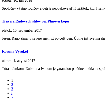
sobota, 16. jún 2018
Spoločný výstup rodičov a detí je neopakovateľný zážitok, ktorý sa 
Traverz Ľadových štítov cez Pfinovu kopu
piatok, 15. september 2017
Jeseň. Ráno zima, v severe sneh už po celý deň. Úplne iný svet na s
Koruna Vysokej
utorok, 1. august 2017
Túra s Jankom, Ľubkou a Ivanom je garanciou parádneho dňa na spo
1
Stránky
2
3
›
»