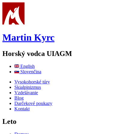
Skočiť na hlavný obsah
Martin Kyrc
Horský vodca UIAGM
English
Slovenčina
Vysokohorské túry
Skialpinizmus
Vzdelávanie
Blog
Darčekové poukazy
Kontakt
Leto