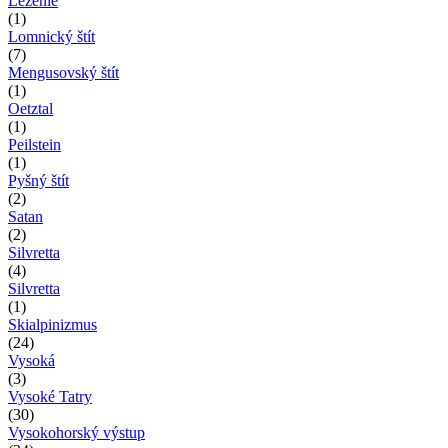
Lezenie
(1)
Lomnický štít
(7)
Mengusovský štít
(1)
Oetztal
(1)
Peilstein
(1)
Pyšný štít
(2)
Satan
(2)
Silvretta
(4)
Silvretta
(1)
Skialpinizmus
(24)
Vysoká
(3)
Vysoké Tatry
(30)
Vysokohorský výstup