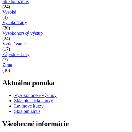
Skialpinizmus
(24)
Vysoká
(3)
Vysoké Tatry
(30)
Vysokohorský výstup
(24)
Vzdelávanie
(17)
Západné Tatry
(7)
Zima
(36)
Aktuálna ponuka
Vysokohorské výstupy
Skialpinistické kurzy
Lavínové kurzy
Skialpinizmus
Všeobecné informácie