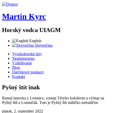
Skočiť na hlavný obsah
Martin Kyrc
Horský vodca UIAGM
English
Slovenčina
Vysokohorské túry
Skialpinizmus
Vzdelávanie
Blog
Darčekové poukazy
Kontakt
Pyšný štít inak
Ranná lanovka z Lomnice, zostup Téryho kuloárom a výstup na
Pyšný štít a Lomničák. Toto je Pyšný štít máličko netradične.
piatok, 2. september 2022