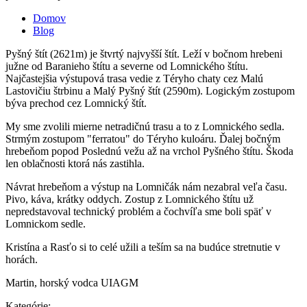
Domov
Blog
Nachádzate sa tu
Pyšný štít (2621m) je štvrtý najvyšší štít. Leží v bočnom hrebeni
južne od Baranieho štítu a severne od Lomnického štítu.
Najčastejšia výstupová trasa vedie z Téryho chaty cez Malú
Lastovičiu štrbinu a Malý Pyšný štít (2590m). Logickým zostupom
býva prechod cez Lomnický štít.
My sme zvolili mierne netradičnú trasu a to z Lomnického sedla.
Strmým zostupom "ferratou" do Téryho kuloáru. Ďalej bočným
hrebeňom popod Poslednú vežu až na vrchol Pyšného štítu. Škoda
len oblačnosti ktorá nás zastihla.
Návrat hrebeňom a výstup na Lomničák nám nezabral veľa času.
Pivo, káva, krátky oddych. Zostup z Lomnického štítu už
nepredstavoval technický problém a čochvíľa sme boli späť v
Lomnickom sedle.
Kristína a Rasťo si to celé užili a teším sa na budúce stretnutie v
horách.
Martin, horský vodca UIAGM
Kategórie: