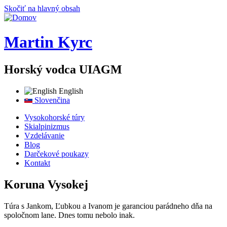
Skočiť na hlavný obsah
Martin Kyrc
Horský vodca UIAGM
English
Slovenčina
Vysokohorské túry
Skialpinizmus
Vzdelávanie
Blog
Darčekové poukazy
Kontakt
Koruna Vysokej
Túra s Jankom, Ľubkou a Ivanom je garanciou parádneho dňa na
spoločnom lane. Dnes tomu nebolo inak.