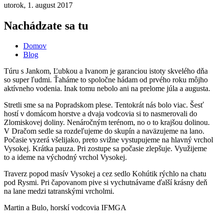
utorok, 1. august 2017
Nachádzate sa tu
Domov
Blog
Túru s Jankom, Ľubkou a Ivanom je garanciou istoty skvelého dňa
so super ľudmi. Ťaháme to spoločne hádam od prvého roku môjho
aktívneho vodenia. Inak tomu nebolo ani na prelome júla a augusta.
Stretli sme sa na Popradskom plese. Tentokrát nás bolo viac. Šesť
hostí v domácom horstve a dvaja vodcovia si to nasmerovali do
Zlomiskovej doliny. Nenáročným terénom, no o to krajšou dolinou.
V Dračom sedle sa rozdeľujeme do skupín a naväzujeme na lano.
Počasie vyzerá všelijako, preto svižne vystupujeme na hlavný vrchol
Vysokej. Krátka pauza. Pri zostupe sa počasie zlepšuje. Využijeme
to a ideme na východný vrchol Vysokej.
Traverz popod masív Vysokej a cez sedlo Kohútik rýchlo na chatu
pod Rysmi. Pri čapovanom pive si vychutnávame ďalší krásny deň
na lane medzi tatranskými vrcholmi.
Martin a Bulo, horskí vodcovia IFMGA