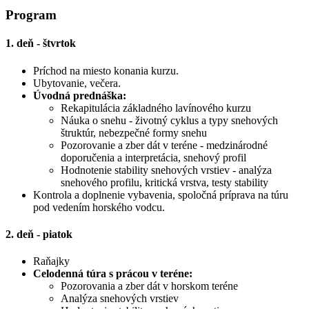
Program
1. deň - štvrtok
Príchod na miesto konania kurzu.
Ubytovanie, večera.
Úvodná prednáška:
Rekapitulácia základného lavínového kurzu
Náuka o snehu - životný cyklus a typy snehových
štruktúr, nebezpečné formy snehu
Pozorovanie a zber dát v teréne - medzinárodné
doporučenia a interpretácia, snehový profil
Hodnotenie stability snehových vrstiev - analýza
snehového profilu, kritická vrstva, testy stability
Kontrola a doplnenie vybavenia, spoločná príprava na túru
pod vedením horského vodcu.
2. deň - piatok
Raňajky
Celodenná túra s prácou v teréne:
Pozorovania a zber dát v horskom teréne
Analýza snehových vrstiev