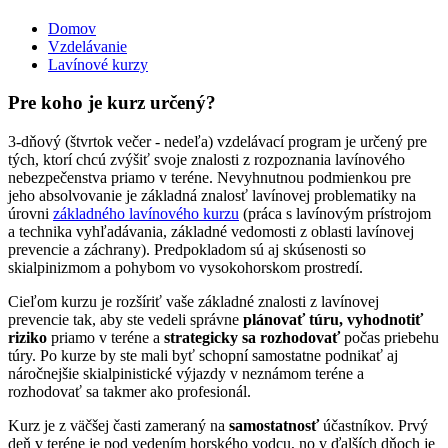
Domov
Vzdelávanie
Nachádzate sa tu
Lavínové kurzy
Pre koho je kurz určený?
3-dňový (štvrtok večer - nedeľa) vzdelávací program je určený pre
tých, ktorí chcú zvýšiť svoje znalosti z rozpoznania lavínového
nebezpečenstva priamo v teréne. Nevyhnutnou podmienkou pre
jeho absolvovanie je základná znalosť lavínovej problematiky na
úrovni
základného lavínového kurzu
(práca s lavínovým prístrojom
a technika vyhľadávania, základné vedomosti z oblasti lavínovej
prevencie a záchrany). Predpokladom sú aj skúsenosti so
skialpinizmom a pohybom vo vysokohorskom prostredí.
Cieľom kurzu je rozšíriť vaše základné znalosti z lavínovej
prevencie tak, aby ste vedeli správne
plánovať túru, vyhodnotiť
riziko
priamo v teréne
a
strategicky sa rozhodovať
počas priebehu
túry. Po kurze by ste mali byť schopní samostatne podnikať aj
náročnejšie skialpinistické výjazdy v neznámom teréne a
rozhodovať sa takmer ako profesionál.
Kurz je z väčšej časti zameraný na
samostatnosť
účastníkov. Prvý
deň v teréne je pod vedením horského vodcu, no v ďalších dňoch je