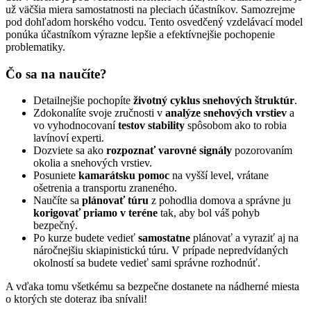
už väčšia miera samostatnosti na pleciach účastníkov. Samozrejme
pod dohľadom horského vodcu. Tento osvedčený vzdelávací model
ponúka účastníkom výrazne lepšie a efektívnejšie pochopenie
problematiky.
Čo sa na naučíte?
Detailnejšie pochopíte
životný cyklus snehových štruktúr
.
Zdokonalíte svoje zručnosti v
analýze snehových vrstiev
a
vo vyhodnocovaní
testov stability
spôsobom ako to robia
lavínoví experti.
Dozviete sa ako
rozpoznať varovné signály
pozorovaním
okolia a snehových vrstiev.
Posuniete
kamarátsku pomoc
na vyšší level, vrátane
ošetrenia a transportu zraneného.
Naučíte sa
plánovať túru
z pohodlia domova a správne ju
korigovať priamo v teréne
tak, aby bol váš pohyb
bezpečný.
Po kurze budete vedieť
samostatne
plánovať a vyraziť aj na
náročnejšiu skiapinistickú túru. V prípade nepredvídaných
okolností sa budete vedieť sami správne rozhodnúť.
A vďaka tomu všetkému sa bezpečne dostanete na nádherné miesta
o ktorých ste doteraz iba snívali!