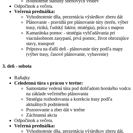
Hodnotenie stability snehových vrstiev
Odpočinok a večera.
Večerná prednáška:
Vyhodnotenie dňa, prezentácia výsledkov zberu dát
Plánovanie - pravidlá pre plánovanie túry (terén, výber
trasy, riziká, ľudský faktor, stratégia), práca s mapou
Kamarátska pomoc - stratégia vyhľadávania pri
viacnásobnom zasypaní, prvá pomoc, život ohrozujúce
stavy, transport
Príprava na ďalší deň - plánovanie túry podľa mapy
(výber trasy, časové plánovanie, vybavenie)
3. deň - sobota
Raňajky
Celodenná túra s prácou v teréne:
Samostatne vedená túra pod dohľadom horského vodcu
na základe večerného plánovania
Stratégia rozhodovania a korekcia trasy podľa
aktuálnych podmienok
Pozorovanie a zber dát v teréne
Záchranná akcia
Odpočinok a večera.
Večerná prednáška:
Vyhodnotenie dňa, prezentácia výsledkov zberu dát,