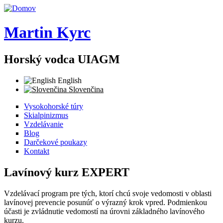
Skočiť na hlavný obsah
Martin Kyrc
Horský vodca UIAGM
English
Slovenčina
Vysokohorské túry
Skialpinizmus
Vzdelávanie
Blog
Darčekové poukazy
Kontakt
Lavínový kurz EXPERT
Vzdelávací program pre tých, ktorí chcú svoje vedomosti v oblasti
lavínovej prevencie posunúť o výrazný krok vpred. Podmienkou
účasti je zvládnutie vedomostí na úrovni základného lavínového
kurzu.