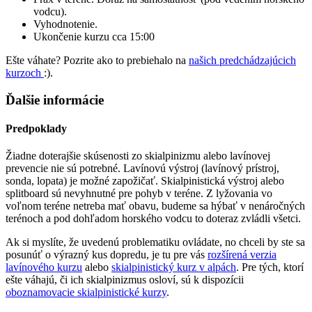
vodcu).
Vyhodnotenie.
Ukončenie kurzu cca 15:00
Ešte váhate? Pozrite ako to prebiehalo na
našich predchádzajúcich
kurzoch
:).
Ďalšie informácie
Predpoklady
Žiadne doterajšie skúsenosti zo skialpinizmu alebo lavínovej
prevencie nie sú potrebné. Lavínovú výstroj (lavínový prístroj,
sonda, lopata) je možné zapožičať. Skialpinistická výstroj alebo
splitboard sú nevyhnutné pre pohyb v teréne. Z lyžovania vo
voľnom teréne netreba mať obavu, budeme sa hýbať v nenáročných
terénoch a pod dohľadom horského vodcu to doteraz zvládli všetci.
Ak si myslíte, že uvedenú problematiku ovládate, no chceli by ste sa
posunúť o výrazný kus dopredu, je tu pre vás
rozšírená verzia
lavínového kurzu
alebo
skialpinistický kurz v alpách
. Pre tých, ktorí
ešte váhajú, či ich skialpinizmus osloví, sú k dispozícii
oboznamovacie skialpinistické kurzy
.