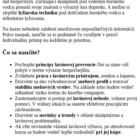
stal bezpečným. Začínajúci skialpinisti pod vedením horského
vodcu posunú svoje znalosti o výrazný kus dopredu. A možno si
zlepšíte
lyžiarsku techniku
pod dohľadom horského vodcu a
inštruktora lyžovania.
Na kurze nebudete zahltení množstvom nepoužiteľných informácií.
Práve naopak, naučíte sa to podstatné čo využijete v praxi!
Individuálny prístup ku každému je prioritou.
Čo
sa naučíte?
Pochopíte
princípy lavínovej prevencie
čím sa stane váš
pohyb v teréne výrazne bezpečnejším.
Zvládnete
prácu s lavínovým prístrojom
, sondou a lopatou.
Dozviete sa ako vyhodnocovať
snehový profil
a testovať
stabilitu snehových vrstiev
. Na základe toho budete vedieť
odhadnuť riziko terénu do ktorého vstupujete.
Zautomatizujete si postup pri
lavínovej nehode
, vrátane prvej
pomoci. V reálnej situácii sa stanete efektívne pracujúcim
záchranárom.
Dozviete sa
novinky a trendy
v oblasti skialpinizmu a
lavínovej problematiky.
Ak ešte nevlastníte vlastnú lavínovú výbavu, po absolvovaní
kurzu sa budete vedieť lepšie rozhodnúť
pri jej kúpe
.