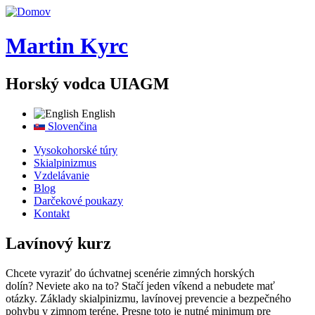
Skočiť na hlavný obsah
Martin Kyrc
Horský vodca UIAGM
English
Slovenčina
Vysokohorské túry
Skialpinizmus
Vzdelávanie
Blog
Darčekové poukazy
Kontakt
Lavínový kurz
Chcete vyraziť do úchvatnej scenérie zimných horských
dolín? Neviete ako na to? Stačí jeden víkend a nebudete mať
otázky. Základy skialpinizmu, lavínovej prevencie a bezpečného
pohybu v zimnom teréne. Presne toto je nutné minimum pre