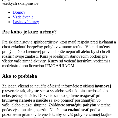
všetkých skialpinistov.
Domov
Vzdelávanie
Nachádzate sa tu
Lavínové kurzy
Pre koho
je kurz určený?
Pre skialpinistov a splitboardistov, ktorí majú rešpekt pred lavínami a
chcú zvládnuť bezpečný pohyb v zimnom teréne. Víkend určený
pre tých, čo o lavínovej prevencii ešte nepočuli alebo by si chceli
rozšíriť svoje znalosti. Kurz je ideálnym štartovacím bodom pre
všetky vaše zimné aktivity. Kurzy sú vedené horskými vodcami s
medzinárodnou licenciou IFMGA/UIAGM.
Ako
to prebieha
Za jeden víkend sa naučíte dôležité informácie z oblasti
lavínovej
prevencie
tak, aby ste ste sa vy alebo vaša skupina nedostali do
nebezpečnej situácie. Dozviete sa ako správne reagovať pri
lavínovej nehode
a naučíte sa ako pomôcť postihnutým vo
vašej alebo cudzej skupine. Zvládnete
stratégiu pohybu
v teréne
počas výstupu ale aj zjazdu. Naučíte sa
rozhodovať
podľa
pozorovaní priamo v teréne tak, aby sa váš pohyb v zimnej krajine