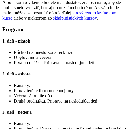
A po takomto víkende budete mať dostatok znalostí na to, aby ste
mohli smelo vyraziť, hoc aj do neznámeho terénu. Ak vám bude
málo, môžete sa posunúť o krok ďalej v
rozšírenom lavínovom
kurze
alebo v niektorom zo
skialpinistických kurzov
.
Program
1. deň - piatok
Príchod na miesto konania kurzu.
Ubytovanie a večera.
Prvá prednáška. Príprava na nasledujúci deň.
2. deň - sobota
Raňajky.
Prax v teréne formou dennej túry.
Večera. Zhrnutie dňa.
Druhá prednáška. Príprava na nasledujúci deň.
3. deň - nedeľa
Raňajky.
Prax v teréne. Dôraz na samostatnosť (pod vedením horského