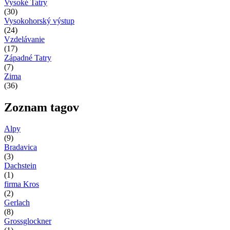
Vysoké Tatry
(30)
Vysokohorský výstup
(24)
Vzdelávanie
(17)
Západné Tatry
(7)
Zima
(36)
Zoznam tagov
Alpy
(9)
Bradavica
(3)
Dachstein
(1)
firma Kros
(2)
Gerlach
(8)
Grossglockner