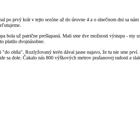
hal po prvý krát v tejto sezóne až do úrovne 4 a o slnečnom dni sa nám
eľutujeme.
opa bola už patrične prešlapaná. Mali sme dve možnosti výstupu - my s
 to platilo dvojnásobne.
 "do ohňa". Rozlyžovaný terén dával jasne najavo, že tu nie sme prví.
ide sa dole. Čakalo nás 800 výškových metrov prašanovej radosti a sla