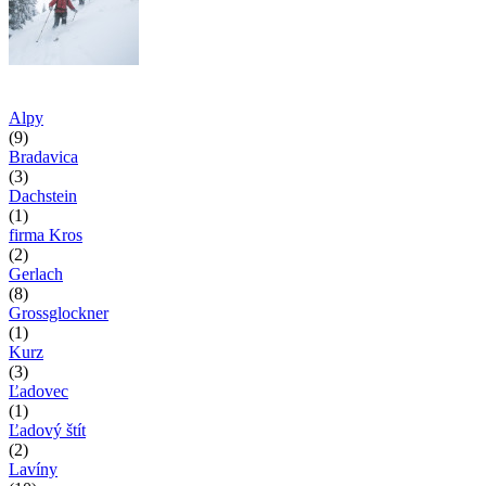
Alpy
(9)
Bradavica
(3)
Dachstein
(1)
firma Kros
(2)
Gerlach
(8)
Grossglockner
(1)
Kurz
(3)
Ľadovec
(1)
Ľadový štít
(2)
Lavíny