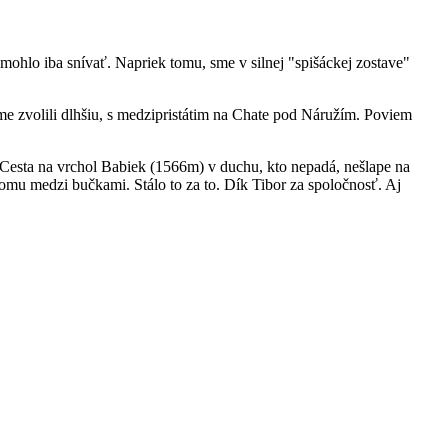
 mohlo iba snívať. Napriek tomu, sme v silnej "spišáckej zostave"
me zvolili dlhšiu, s medzipristátim na Chate pod Náružím. Poviem
 Cesta na vrchol Babiek (1566m) v duchu, kto nepadá, nešlape na
lomu medzi bučkami. Stálo to za to. Dík Tibor za spoločnosť. Aj