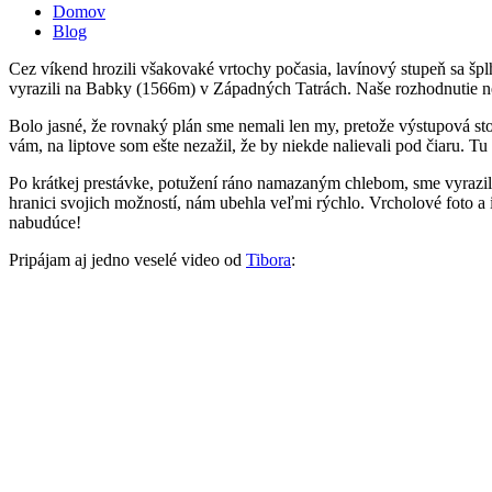
Domov
Blog
Nachádzate sa tu
Cez víkend hrozili všakovaké vrtochy počasia, lavínový stupeň sa špl
vyrazili na Babky (1566m) v Západných Tatrách. Naše rozhodnutie n
Bolo jasné, že rovnaký plán sme nemali len my, pretože výstupová st
vám, na liptove som ešte nezažil, že by niekde nalievali pod čiaru. Tu
Po krátkej prestávke, potužení ráno namazaným chlebom, sme vyrazili
hranici svojich možností, nám ubehla veľmi rýchlo. Vrcholové foto a 
nabudúce!
Pripájam aj jedno veselé video od
Tibora
: