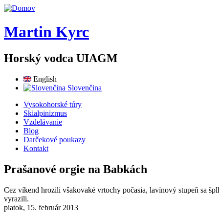
Skočiť na hlavný obsah
Martin Kyrc
Horský vodca UIAGM
English
Slovenčina
Vysokohorské túry
Skialpinizmus
Vzdelávanie
Blog
Darčekové poukazy
Kontakt
Prašanové orgie na Babkách
Cez víkend hrozili všakovaké vrtochy počasia, lavínový stupeň sa špl
vyrazili.
piatok, 15. február 2013